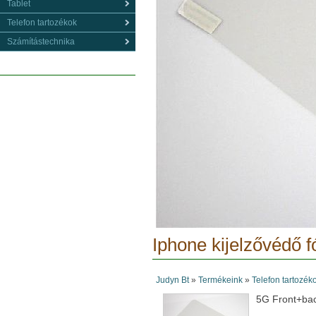
Tablet
Telefon tartozékok
Számítástechnika
Iphone kijelzővédő fó
Judyn Bt
»
Termékeink
»
Telefon tartozék
5G Front+ba