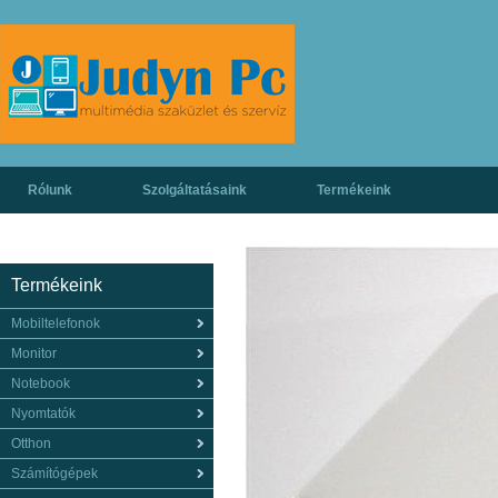
Rólunk
Szolgáltatásaink
Termékeink
Termékeink
Mobiltelefonok
Monitor
Notebook
Nyomtatók
Otthon
Számítógépek