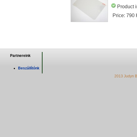
Product i
Price:
790
Partnereink
Beszállítónk
2013 Judyn B