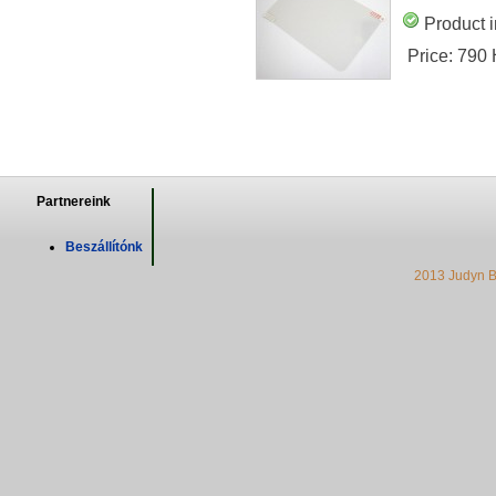
Product i
Price:
790
Partnereink
Beszállítónk
2013 Judyn B