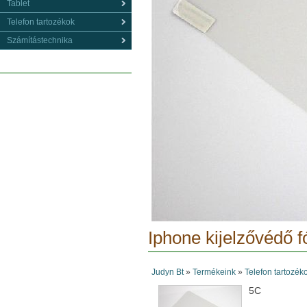
Tablet
Telefon tartozékok
Számítástechnika
Iphone kijelzővédő fó
Judyn Bt
»
Termékeink
»
Telefon tartozék
5C