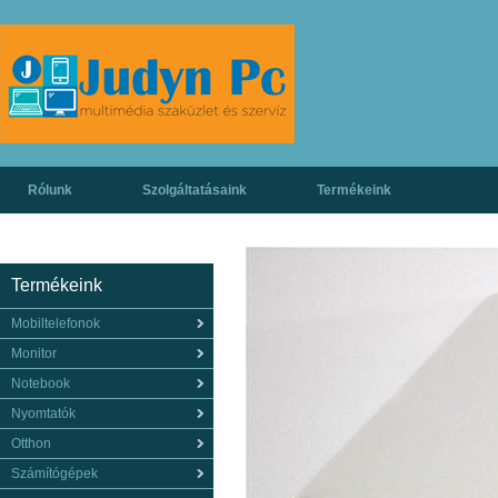
Rólunk
Szolgáltatásaink
Termékeink
Termékeink
Mobiltelefonok
Monitor
Notebook
Nyomtatók
Otthon
Számítógépek