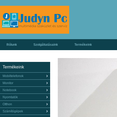
Rólunk
Szolgáltatásaink
Termékeink
Termékeink
Mobiltelefonok
Monitor
Notebook
Nyomtatók
Otthon
Számítógépek