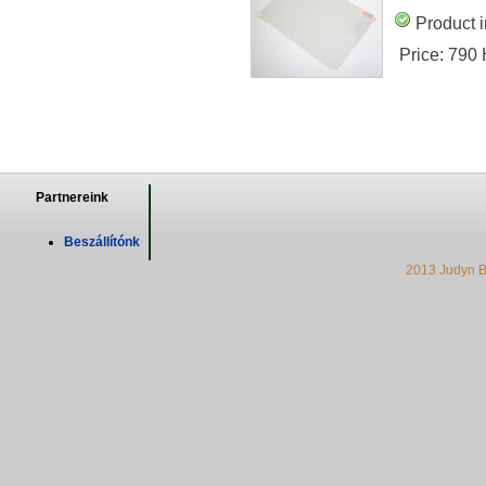
Product i
Price:
790
Partnereink
Beszállítónk
2013 Judyn B