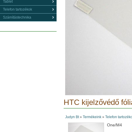
Tablet
Telefon tartozékok
Számítástechnika
HTC kijelzővédő fóli
Judyn Bt
»
Termékeink
»
Telefon tartozék
One/M4