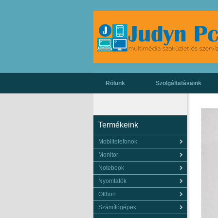
Rólunk
Szolgáltatásaink
Termékeink
Mobiltelefonok
Monitor
Notebook
Nyomtatók
Otthon
Számítógépek