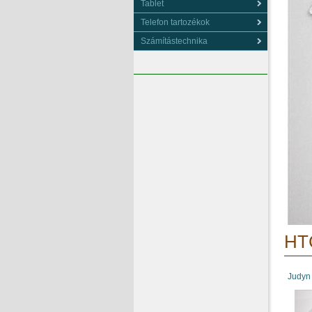
Tablet
Telefon tartozékok
Számítástechnika
HTC
Judyn