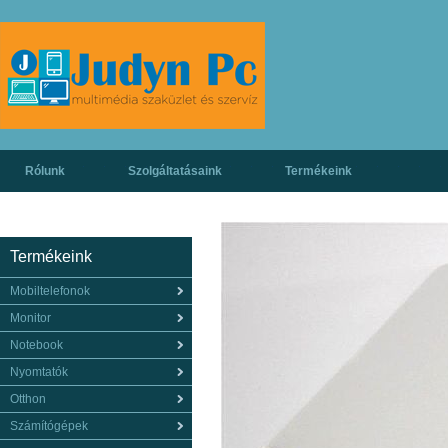
Rólunk
Szolgáltatásaink
Termékeink
Termékeink
Mobiltelefonok
Monitor
Notebook
Nyomtatók
Otthon
Számítógépek