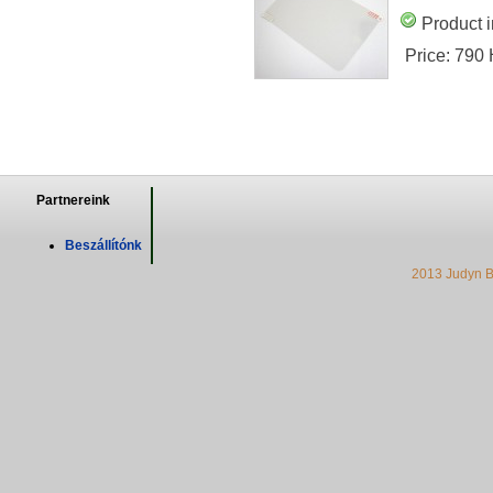
Product i
Price:
790
Partnereink
Beszállítónk
2013 Judyn B