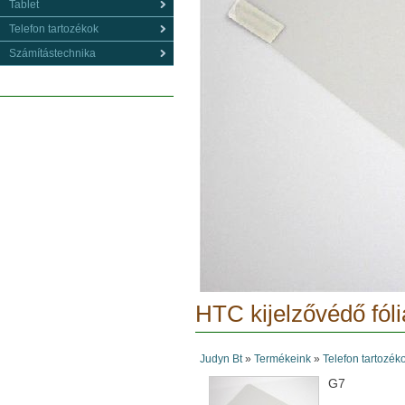
Tablet
Telefon tartozékok
Számítástechnika
HTC kijelzővédő fóli
Judyn Bt
»
Termékeink
»
Telefon tartozék
G7