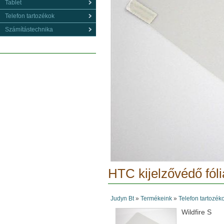
Tablet
Telefon tartozékok
Számítástechnika
HTC kijelzővédő fóli
Judyn Bt
»
Termékeink
»
Telefon tartozék
Wildfire S