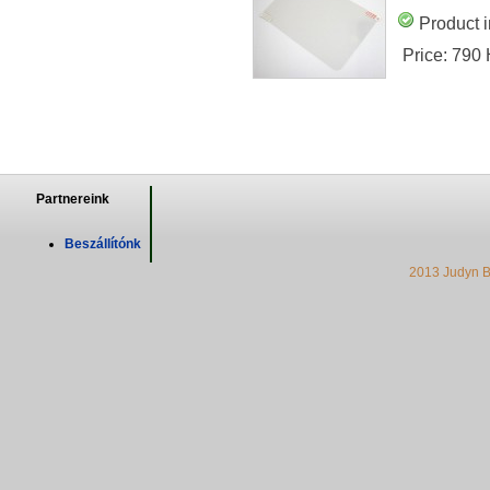
Product i
Price:
790
Partnereink
Beszállítónk
2013 Judyn B