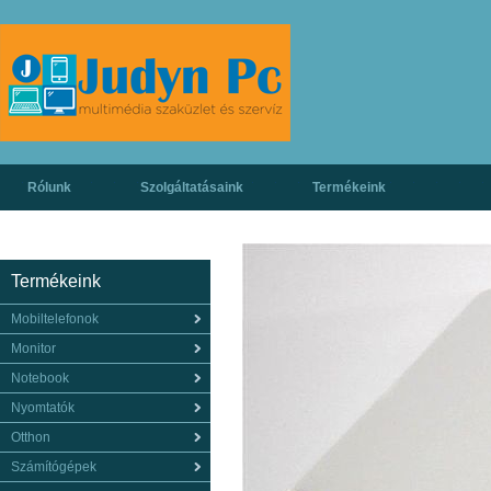
Rólunk
Szolgáltatásaink
Termékeink
Termékeink
Mobiltelefonok
Monitor
Notebook
Nyomtatók
Otthon
Számítógépek