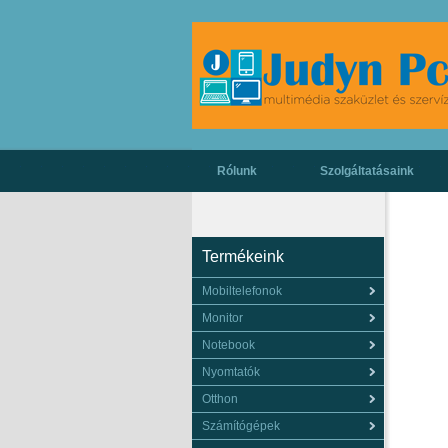
Rólunk
Szolgáltatásaink
Termékeink
Mobiltelefonok
Monitor
Notebook
Nyomtatók
Otthon
Számítógépek